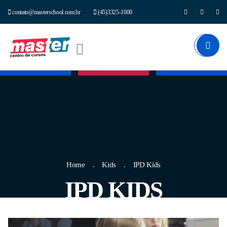
contato@masterschool.com.br
(45)3325-1000
Home
Kids
IPD Kids
IPD KIDS